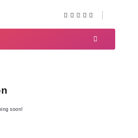
on
hing soon!