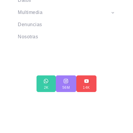
Datos
Multimedia
Denuncias
Nosotras
2K
56M
14K